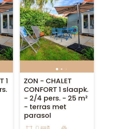
 1
ZON - CHALET
CHALE
rs.
CONFORT 1 slaapk.
2 slaap
- 2/4 pers. - 25 m²
- 35 m
- terras met
terras
parasol
35 m²
4
2