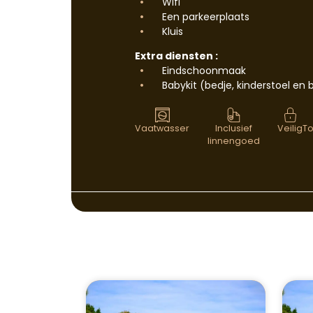
Wifi
Een parkeerplaats
Kluis
Extra diensten :
Eindschoonmaak
Babykit (bedje, kinderstoel en 
Vaatwasser
Inclusief
Veilig
T
linnengoed