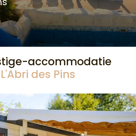
ns
estige-accommodatie
'Abri des Pins