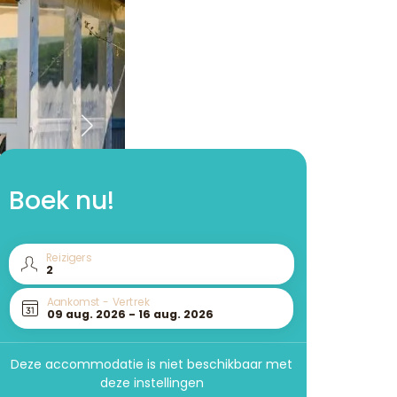
Boek nu!
Reizigers
Aankomst - Vertrek
Deze accommodatie is niet beschikbaar met
deze instellingen