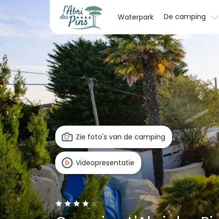
De camping
Waterpark
Zie foto's van de camping
Videopresentatie