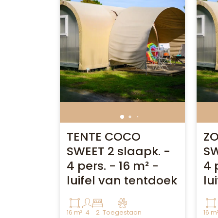
TENTE COCO
ZO
SWEET 2 slaapk. -
SW
4 pers. - 16 m² -
4 
luifel van tentdoek
lu
16 m²
4
2
Toegestaan
16 m