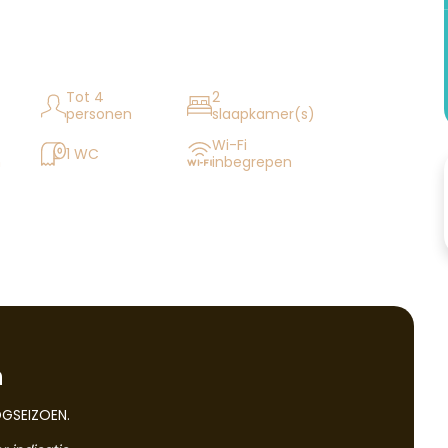
Tot 4
2
personen
slaapkamer(s)
Wi-Fi
1 WC
n
inbegrepen
n
GSEIZOEN.