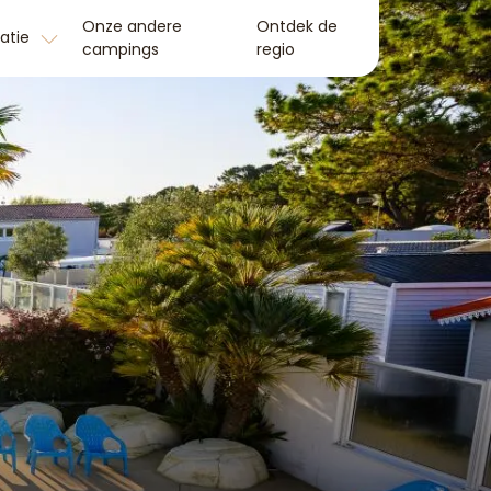
Onze andere
Ontdek de
matie
campings
regio