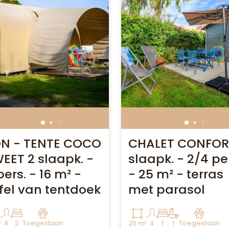
N - TENTE COCO
CHALET CONFORT
EET 2 slaapk. -
slaapk. - 2/4 pe
pers. - 16 m² -
- 25 m² - terras
ifel van tentdoek
met parasol
²
4
2
Toegestaan
25 m²
4
1
1
Toegestaan