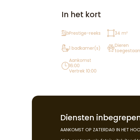
In het kort
Prestige-reeks
34 m²
Dieren
1 badkamer(s)
toegestaa
Aankomst
16:00
Vertrek 10:00
Diensten inbegrepe
AANKOMST OP ZATERDAG IN HET HOO