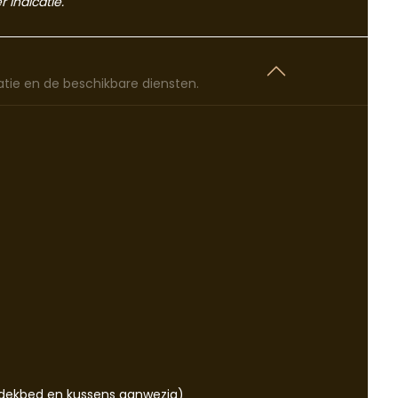
r indicatie.
tie en de beschikbare diensten.
dekbed en kussens aanwezig)