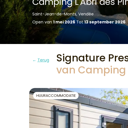
Camping L'Abri des Pi
Saint-Jean-de-Monts, Vendée
Open van
1 mei 2026
Tot
13 september 2026
Signature Pr
Terug
van Camping L
HUURACCOMMODATIE