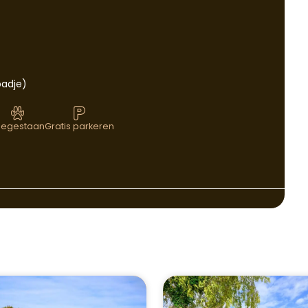
badje)
oegestaan
Gratis parkeren