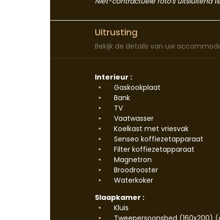
Niet-contractuele foto's uitsluitend te
Uitrusting
Bekijk de details van uw accommoda
Interieur :
Gaskookplaat
Bank
TV
Vaatwasser
Koelkast met vriesvak
Senseo koffiezetapparaat
Filter koffiezetapparaat
Magnetron
Broodrooster
Waterkoker
Slaapkamer :
Kluis
Tweepersoonsbed (160x200) (