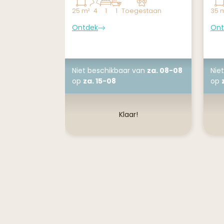
25 m²
4
1
1
Toegestaan
35 
Ontdek
Ont
Niet beschikbaar
van
za. 08-08
Nie
op
za. 15-08
op
Klaar!