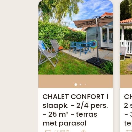
CHALET CONFORT 1
C
slaapk. - 2/4 pers.
2 
- 25 m² - terras
- 
met parasol
te