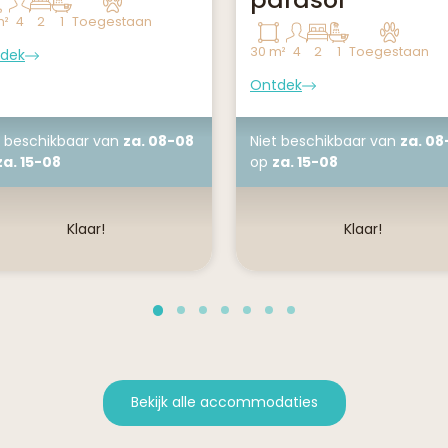
m²
4
2
1
Toegestaan
30 m²
4
2
1
Toegestaan
dek
Ontdek
t beschikbaar
van
za. 08-08
Niet beschikbaar
van
za. 08
za. 15-08
op
za. 15-08
Klaar!
Klaar!
Bekijk alle accommodaties