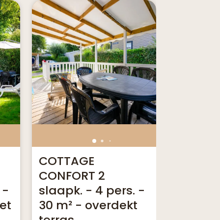
COTTAGE
COTTA
CONFORT 2
CONFOR
 -
slaapk. - 4 pers. -
slaapk. 
et
30 m² - overdekt
35 m² -
terras
terras