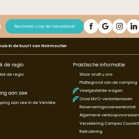
s
Abonneer u op de nieuwsbrief
uis in de buurt van Noirmoutier
 de regio
Praktische informatie
ek de regio
Waar vindt u ons
Plattegrond van de camping
Veelgestelde vragen
ng aan zee
Onze MVO-verbintenissen
ping aan zee in de Vendée
Reserveringsovereenkomst
Algemene verkoopvoorwaar
Verzekering Campez Couvert
Rekrutering