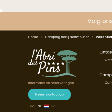
Volg on
Home
Camping nabij Noirmoutier
Vakantieh
Ontdek
Ontd
Campi
Cam
Informatie en reserveringen
Neem contact op
Taal
NL