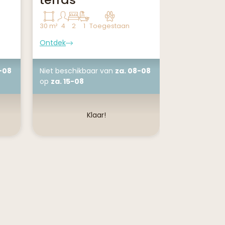
30 m²
4
2
1
Toegestaan
35 m²
6
3
1
Ontdek
Ontdek
-08
Niet beschikbaar
van
za. 08-08
Niet beschik
op
za. 15-08
op
za. 15-08
Klaar!