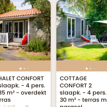
HALET CONFORT
COTTAGE
slaapk. - 4 pers.
CONFORT 2
35 m² - overdekt
slaapk. - 4 pers.
rras
30 m² - terras m
parasol