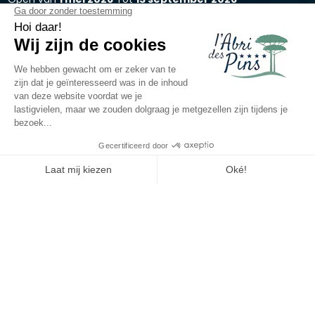
Terug
Accommodatie Loisir Confort
op Camping L'Abri des Pins
Boek
Niet beschikbaar op deze data
HUURACCOMMODATIE
1 / 6