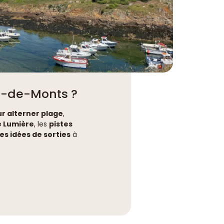
e-de-Monts ?
r alterner plage
,
e Lumière
, les
pistes
s idées de sorties
à