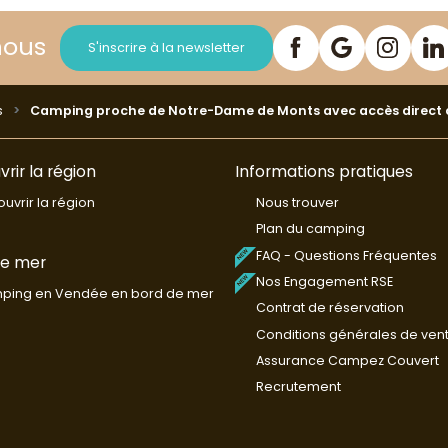
nous
S'inscrire à la newsletter
s
Camping proche de Notre-Dame de Monts avec accès direct à
rir la région
Informations pratiques
uvrir la région
Nous trouver
Plan du camping
FAQ - Questions Fréquentes
de mer
Nos Engagement RSE
ping en Vendée en bord de mer
Contrat de réservation
Conditions générales de ven
Assurance Campez Couvert
Recrutement