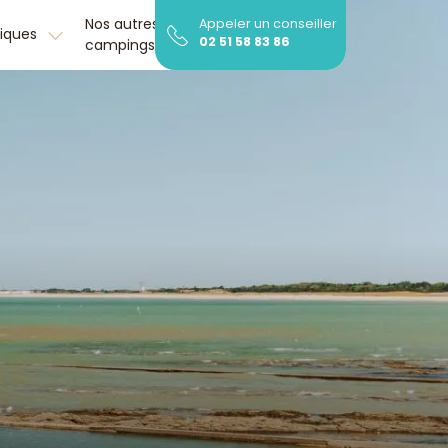
Nos autres
Découvrir la
Appeler un conseiller
tiques
02 51 58 83 86
campings
région