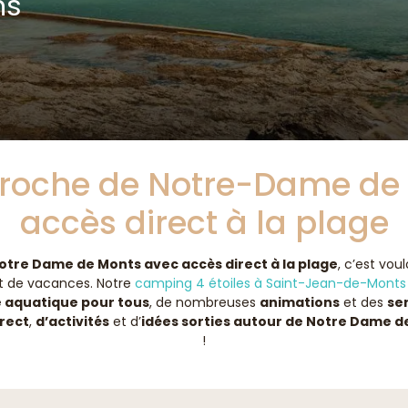
ns
roche de Notre-Dame de 
accès direct à la plage
tre Dame de Monts avec accès direct à la plage
, c’est vou
rt de vacances. Notre
camping 4 étoiles à Saint-Jean-de-Mont
 aquatique pour tous
, de nombreuses
animations
et des
ser
irect
,
d’activités
et d’
idées sorties autour de Notre Dame d
!