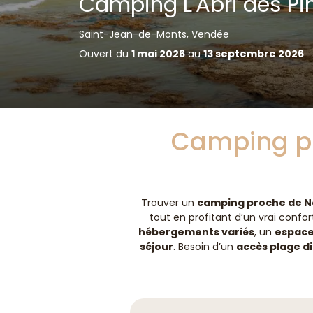
Camping L'Abri des Pi
Saint-Jean-de-Monts, Vendée
Ouvert du
1 mai 2026
au
13 septembre 2026
Camping p
Trouver un
camping proche de No
tout en profitant d’un vrai confo
hébergements variés
, un
espace
séjour
. Besoin d’un
accès plage d