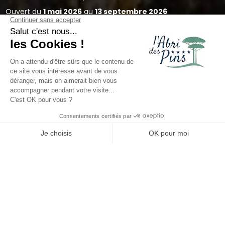
Ouvert du
1 mai 2026
au
13 septembre 2026
Restaurant à Saint-Jean-de-
Monts
Trouver un
restaurant à Saint-Jean-de-Monts
où
tout le monde peut se régaler et manger sans prise
de tête n’est pas toujours simple pendant les
vacances ! Au cœur de
notre camping 4 étoiles à
Voir prix et disponibilités
Saint-Jean-de-Monts
, vous pouvez compter sur un
lieu convivial
où tapas, pizzas, burgers et plats variés
accompagnent vos journées à proximité du bord de
mer ! Venez découvrir la terrasse et le cadre
reposant de notre
restaurant à Saint-Jean-de-
Monts !
En 2026, venez manger ou boire un verre à
L'Abri