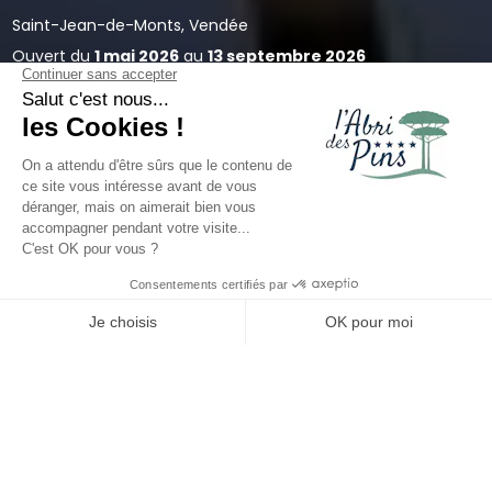
Saint-Jean-de-Monts, Vendée
Ouvert du
1 mai 2026
au
13 septembre 2026
Hébergement insolite en
Vendée pour votre séjour
Chercher un
hébergement insolite en Vendée
, c’est
souvent vouloir vivre des vacances différentes, plus
proches de l’essentiel, tout en conservant confort et
simplicité. Mais comment choisir la solution idéale
Voir prix et disponibilités
pour profiter pleinement du séjour ? Découvrons
les
tentes Coco Sweet,
les
équipements
disponibles, la
piscine
, les
animations,
ainsi que les
services
proposés au sein de notre
camping 4 étoiles
à Saint-Jean-de-Monts
. Et surtout, découvrez
pourquoi ce type d’hébergement peut transformer
votre façon de voyager en France !