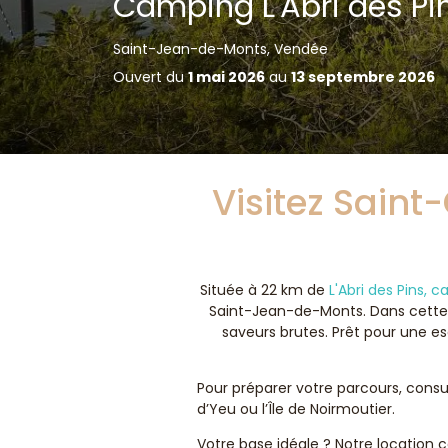
Camping L'Abri des Pi
Saint-Jean-de-Monts, Vendée
Ouvert du
1 mai 2026
au
13 septembre 2026
Visitez Saint
Située à 22 km de
L'Abri des Pins,
Saint-Jean-de-Monts. Dans cette 
saveurs brutes. Prêt pour une e
Pour préparer votre parcours, consu
d’Yeu ou l’Île de Noirmoutier.
Votre base idéale ? Notre location