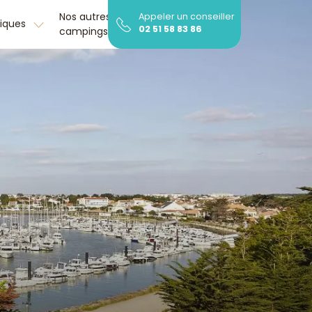
Nos autres
Découvrir la
Appeler un conseiller
tiques
02 51 58 83 86
campings
région