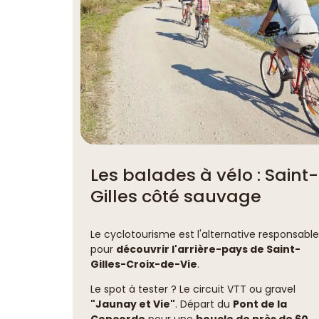
Les balades à vélo : Saint-
Gilles côté sauvage
Le cyclotourisme est l'alternative responsable
pour
découvrir l'arrière-pays de Saint-
Gilles-Croix-de-Vie
.
Le spot à tester ? Le circuit VTT ou gravel
"Jaunay et Vie"
. Départ du
Pont de la
Concorde
pour une
boucle de près de 60