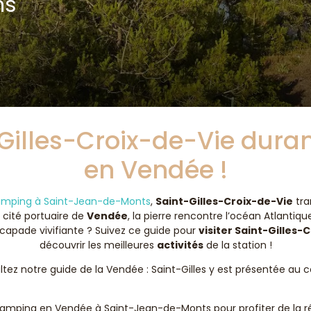
ns
-Gilles-Croix-de-Vie duran
en Vendée !
 camping à Saint-Jean-de-Monts
,
Saint-Gilles-Croix-de-Vie
tra
cité portuaire de
Vendée
, la pierre rencontre l’océan Atlanti
scapade vivifiante ? Suivez ce guide pour
visiter Saint-Gilles-
découvrir les meilleures
activités
de la station !
ltez notre guide de la Vendée : Saint-Gilles y est présentée au
 camping en Vendée à Saint-Jean-de-Monts pour profiter de la r