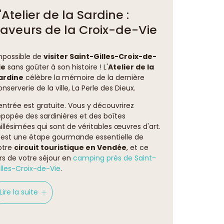
'Atelier de la Sardine :
aveurs de la Croix-de-Vie
mpossible de
visiter Saint-Gilles-Croix-de-
ie
sans goûter à son histoire ! L'
Atelier de la
ardine
célèbre la mémoire de la dernière
onserverie de la ville, La Perle des Dieux.
'entrée est gratuite. Vous y découvrirez
'épopée des sardinières et des boîtes
illésimées qui sont de véritables œuvres d'art.
'est une étape gourmande essentielle de
otre
circuit touristique en Vendée
, et ce
ors de votre séjour en
camping près de Saint-
illes-Croix-de-Vie
.
Lire la suite