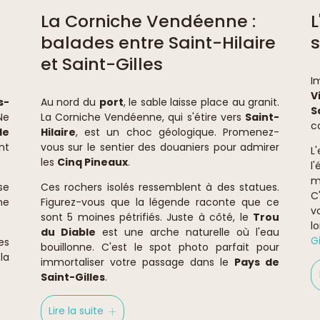
La Corniche Vendéenne :
L
balades entre Saint-Hilaire
s
et Saint-Gilles
I
V
s-
Au nord du
port
, le sable laisse place au granit.
S
Ne
La Corniche Vendéenne, qui s'étire vers
Saint-
c
le
Hilaire
, est un choc géologique. Promenez-
nt
vous sur le sentier des douaniers pour admirer
L
les
Cinq Pineaux
.
l
m
se
Ces rochers isolés ressemblent à des statues.
C
ne
Figurez-vous que la légende raconte que ce
v
sont 5 moines pétrifiés. Juste à côté, le
Trou
l
du Diable
est une arche naturelle où l'eau
G
es
bouillonne. C'est le spot photo parfait pour
la
immortaliser votre passage dans le
Pays de
Saint-Gilles
.
Lire la suite