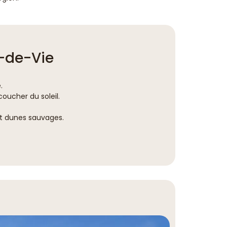
x-de-Vie
.
oucher du soleil.
et dunes sauvages.