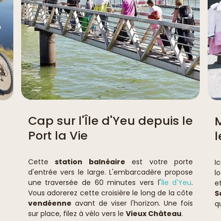
Cap sur l'Île d'Yeu depuis le
Port la Vie
l
Cette
station balnéaire
est votre porte
Ic
d'entrée vers le large. L'embarcadère propose
l
une traversée de 60 minutes vers l'
Île d'Yeu
.
e
Vous adorerez cette croisière le long de la côte
S
vendéenne
avant de viser l'horizon. Une fois
q
sur place, filez à vélo vers le
Vieux Château
.