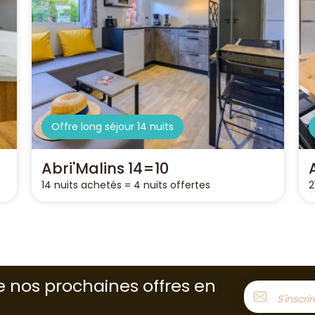
Offre long séjour 14 nuits
Abri'Malins 14=10
14 nuits achetés = 4 nuits offertes
2
e nos prochaines offres en
S'inscri