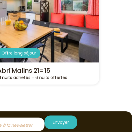
Offre long séjour
Abri'Malins 21=15
1 nuits achetés = 6 nuits offertes
Envoyer
re à la newsletter