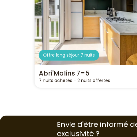
Offre long séjour 7 nuits
Abri'Malins 7=5
7 nuits achetés = 2 nuits offertes
Envie d'être informé d
exclusivité ?