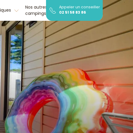
Nos autres
Découvrir la
Appeler un conseiller
tiques
02 51 58 83 86
campings
région