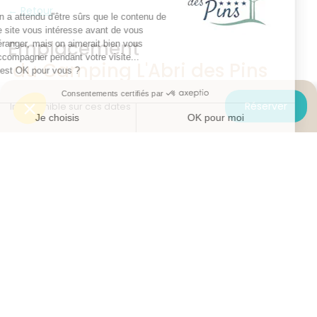
Retour
Emplacement
du Camping L'Abri des Pins
Réserver
Indisponible sur ces dates
EMPLACEMENT
1 / 4