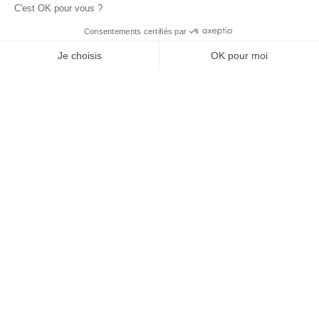
du
Camping 4 étoiles à Saint-
Jean-de-Monts
Réserver
Indisponible sur ces dates
LOCATION
1 / 8