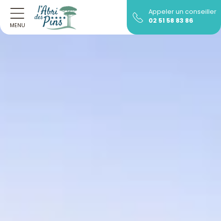
Appeler un conseiller
02 51 58 83 86
MENU